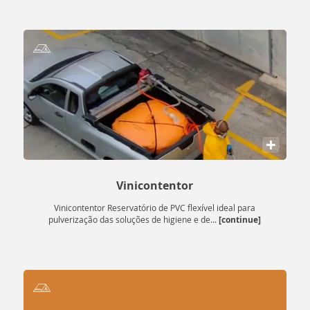
melhorar a experiência de uso dos seus sites. Ao
navegar por nosso conteúdo, o usuário aceita tais
condições.
aqui
Leia nossa Política e saiba mais detalhes
.
Aceitar todos os termos
+
Rejeitar
Vinicontentor
Vinicontentor Reservatório de PVC flexível ideal para
[continue]
pulverização das soluções de higiene e de...