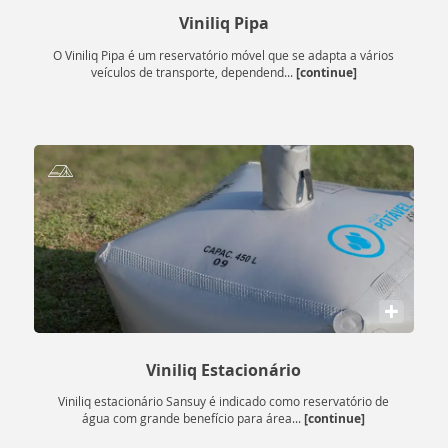
Viniliq Pipa
O Viniliq Pipa é um reservatório móvel que se adapta a vários
[continue]
veículos de transporte, dependend...
+
A “Política do Site” da SANSUY foi alterada, passando a
Viniliq Estacionário
chamar-se “Termos de Uso e Política de Privacidade
Viniliq estacionário Sansuy é indicado como reservatório de
SANSUY” em 18/09/2020.
[continue]
água com grande benefício para área...
A Sansuy utiliza cookies e tecnologias semelhantes para